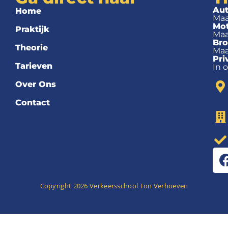
Aut
Home
Maa
Mo
Praktijk
Maa
Bro
Theorie
Maa
Pri
Tarieven
In 
Over Ons
Contact
Copyright 2026 Verkeersschool Ton Verhoeven